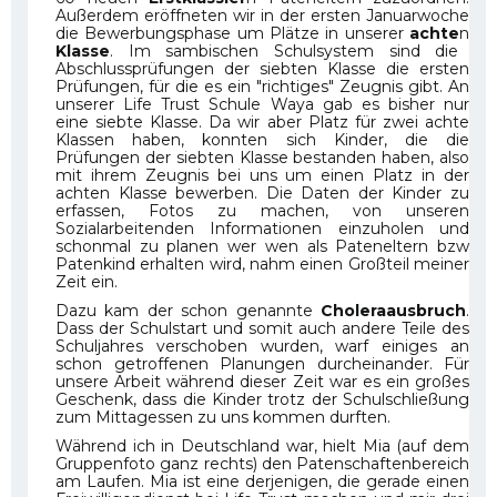
Außerdem eröffneten wir in der ersten Januarwoche
die Bewerbungsphase um Plätze in unserer
achte
n
Klasse
. Im sambischen Schulsystem sind die
Abschlussprüfungen der siebten Klasse die ersten
Prüfungen, für die es ein "richtiges" Zeugnis gibt. An
unserer Life Trust Schule Waya gab es bisher nur
eine siebte Klasse. Da wir aber Platz für zwei achte
Klassen haben, konnten sich Kinder, die die
Prüfungen der siebten Klasse bestanden haben, also
mit ihrem Zeugnis bei uns um einen Platz in der
achten Klasse bewerben. Die Daten der Kinder zu
erfassen, Fotos zu machen, von unseren
Sozialarbeitenden Informationen einzuholen und
schonmal zu planen wer wen als Pateneltern bzw
Patenkind erhalten wird, nahm einen Großteil meiner
Zeit ein.
Dazu kam der schon genannte
Choleraausbruch
.
Dass der Schulstart und somit auch andere Teile des
Schuljahres verschoben wurden, warf einiges an
schon getroffenen Planungen durcheinander. Für
unsere Arbeit während dieser Zeit war es ein großes
Geschenk, dass die Kinder trotz der Schulschließung
zum Mittagessen zu uns kommen durften.
Während ich in Deutschland war, hielt Mia (auf dem
Gruppenfoto ganz rechts) den Patenschaftenbereich
am Laufen. Mia ist eine derjenigen, die gerade einen