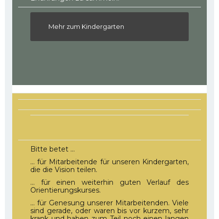
Mehr zum Kindergarten
Bitte betet …
… für Mitarbeitende für unseren Kindergarten,
die die Vision teilen.
… für einen weiterhin guten Verlauf des
Orientierungskurses.
… für Genesung unserer Mitarbeitenden. Viele
sind gerade, oder waren bis vor kurzem, sehr
krank und haben zum Teil noch einen langen