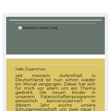
Hallo Zusammen,
seit meinem Aufenthalt in
Deutschland ist nun schon wieder
ein Monat vergangen. Dieser hat sich
für mich vor allem um ein Thema
gedreht: Die neuen Kinder in
unserem Patenschaftenprogramm
persönlich kennenzulernen! In
diesem Jahr wuchs unsere
Schulgemeinschaft um zwei neue 1.