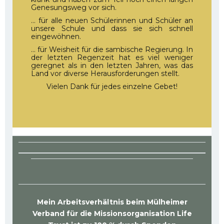
Genesungsweg vor sich.
… für alle neuen Schülerinnen und Schüler an
unsere Schule und dass sie sich schnell
eingewöhnen.
… für Weisheit für die sambische Regierung. In
der letzten Regenzeit hat es viel weniger
geregnet als in den letzten Jahren, was das
Land vor diverse Herausforderungen stellt.
Vielen Dank für jedes einzelne Gebet!
Mein Arbeitsverhältnis beim Mülheimer
Verband für die Missionsorganisation Life