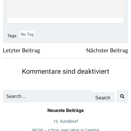
No Tag
Tags:
Post
Post
Letzter Beitrag
Nächster Beitrag
navigation
navigation
Kommentare sind deaktiviert
Search
for:
Neueste Beiträge
10. Rundbrief
WOW – schon zwei Jahre in Sambia