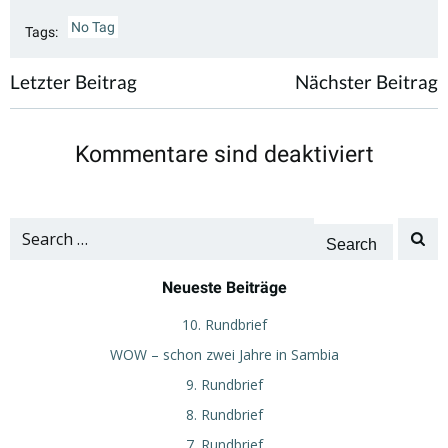
No Tag
Tags:
Post
Post
Letzter Beitrag
Nächster Beitrag
navigation
navigation
Kommentare sind deaktiviert
Search
for:
Neueste Beiträge
10. Rundbrief
WOW – schon zwei Jahre in Sambia
9. Rundbrief
8. Rundbrief
7. Rundbrief